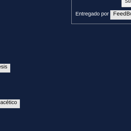
FeedB
Entregado por
esis
 acético