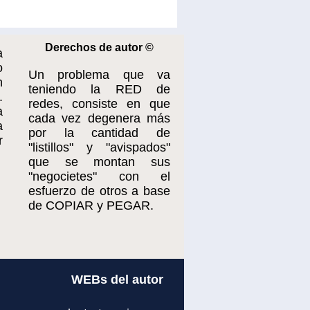
Derechos de autor ©
a
o
Un problema que va
n
teniendo la RED de
.
redes, consiste en que
a
cada vez degenera más
a
por la cantidad de
r
"listillos" y "avispados"
que se montan sus
"negocietes" con el
esfuerzo de otros a base
de COPIAR y PEGAR.
WEBs del autor