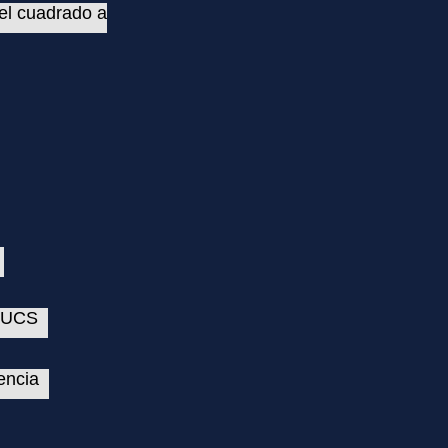
el cuadrado a
 QUCS
encia