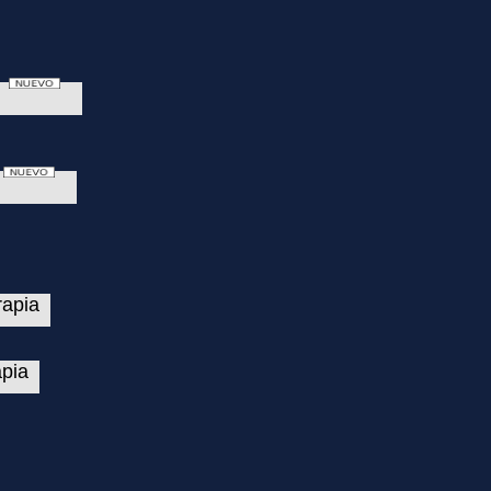
rapia
apia