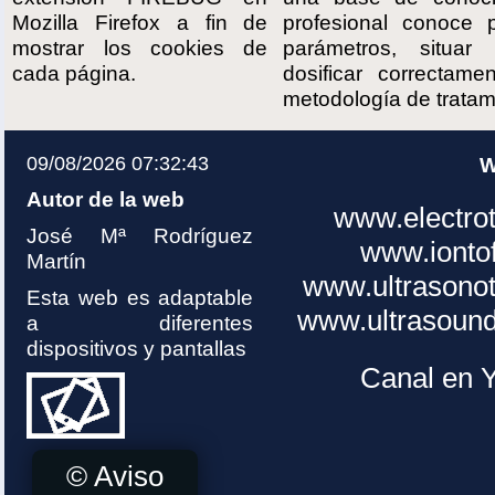
Mozilla Firefox a fin de
profesional conoce p
mostrar los cookies de
parámetros, situar 
cada página.
dosificar correctame
metodología de tratam
09/08/2026 07:32:43
W
Autor de la web
www.electro
José Mª Rodríguez
www.ionto
Martín
www.ultrasono
Esta web es adaptable
www.ultrasoun
a diferentes
dispositivos y pantallas
Canal en 
© Aviso