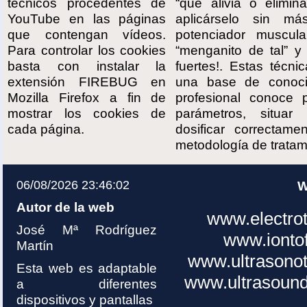
técnicos procedentes de
“que alivia o elimin
YouTube en las páginas
aplicárselo sin m
que contengan vídeos.
potenciador muscula
Para controlar los cookies
“menganito de tal” y 
basta con instalar la
fuertes!. Estas técni
extensión FIREBUG en
una base de conoci
Mozilla Firefox a fin de
profesional conoce p
mostrar los cookies de
parámetros, situar 
cada página.
dosificar correctame
metodología de tratam
06/08/2026 23:46:02
W
Autor de la web
www.electro
José Mª Rodríguez
www.ionto
Martín
www.ultrasono
Esta web es adaptable
www.ultrasoun
a diferentes
dispositivos y pantallas